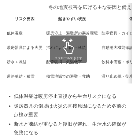
冬の地震被害を広げる主な要因と備え
リスク要因
起きやすい状況
備
低体温症
暖房停止・避難所の寒冷環境
防寒寝具・カイロ
暖房器具による火災
揺れによる倒壊・延焼
自動消火機能確認
スクロールできます
断水＋凍結
配管破損＋気温低下
飲料水備蓄・ポリ
道路凍結・積雪
積雪地域での避難・救助
滑り止め靴・徒歩
低体温症は暖房停止直後から生命リスクになる
暖房器具の倒壊は火災の直接原因になるため冬前の
点検が重要
断水と凍結が重なると復旧が遅れ、生活水の確保が
急務になる