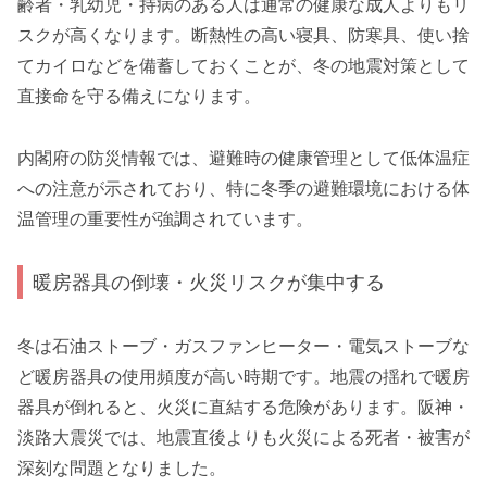
齢者・乳幼児・持病のある人は通常の健康な成人よりもリ
スクが高くなります。断熱性の高い寝具、防寒具、使い捨
てカイロなどを備蓄しておくことが、冬の地震対策として
直接命を守る備えになります。
内閣府の防災情報では、避難時の健康管理として低体温症
への注意が示されており、特に冬季の避難環境における体
温管理の重要性が強調されています。
暖房器具の倒壊・火災リスクが集中する
冬は石油ストーブ・ガスファンヒーター・電気ストーブな
ど暖房器具の使用頻度が高い時期です。地震の揺れで暖房
器具が倒れると、火災に直結する危険があります。阪神・
淡路大震災では、地震直後よりも火災による死者・被害が
深刻な問題となりました。