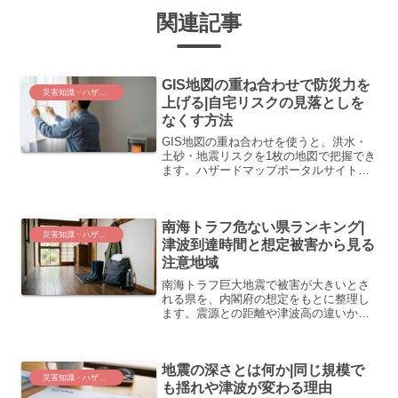
関連記事
GIS地図の重ね合わせで防災力を
災害知識・ハザードと計画
上げる|自宅リスクの見落としを
なくす方法
GIS地図の重ね合わせを使うと、洪水・
土砂・地震リスクを1枚の地図で把握でき
ます。ハザードマップポータルサイトの
操作手順と、自宅周辺の複合リスクを確
認するポイントをわかりやすく整理しま
した。
南海トラフ危ない県ランキング|
災害知識・ハザードと計画
津波到達時間と想定被害から見る
注意地域
南海トラフ巨大地震で被害が大きいとさ
れる県を、内閣府の想定をもとに整理し
ます。震源との距離や津波高の違いか
ら、備えの優先順位を考えるヒントを紹
介します。
地震の深さとは何か|同じ規模で
災害知識・ハザードと計画
も揺れや津波が変わる理由