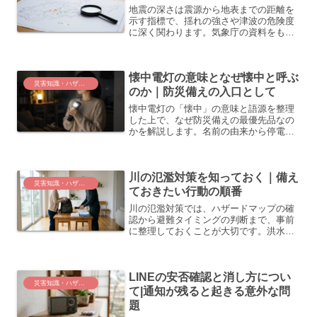
地震の深さは震源から地表までの距離を
示す指標で、揺れの強さや津波の危険度
に深く関わります。気象庁の資料をもと
に、震源が浅い場合と深い場合の違いや
過去の地震の例を整理し、日々の備えに
役立つ視点をまとめます。
懐中電灯の意味となぜ懐中と呼ぶ
災害知識・ハザードと計画
のか｜防災備えの入口として
懐中電灯の「懐中」の意味と語源を整理
した上で、なぜ防災備えの最優先品なの
かを解説します。名前の由来から停電対
策・種類の選び方まで、初心者向けにま
とめました。
川の氾濫対策を知っておく｜備え
災害知識・ハザードと計画
ておきたい行動の順番
川の氾濫対策では、ハザードマップの確
認から避難タイミングの判断まで、事前
に整理しておくことが大切です。洪水リ
スクの把握・自宅の浸水対策・マイ・タ
イムラインの作成まで、防災初心者にも
分かりやすく整理しました。
LINEの安否確認と消し方につい
災害知識・ハザードと計画
て|通知が残ると起きる意外な問
題