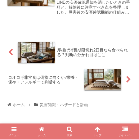
LINEの安否確認通知を消したいときの手
順と、解除後に注意すべき点を整理しま
した。災害後の安否確認機能の仕組みか
ら、通知の止め方・再設定まで順を追っ
て説明します。
厚揚げ消費期限切れ2日目なら食べられ
る？判断の分かれ目はここ
コオロギ非常食は備蓄に向くか?栄養・
保存・アレルギーで判断する
ホーム
災害知識・ハザードと計画
メニュー
ホーム
検索
トップ
サイドバー