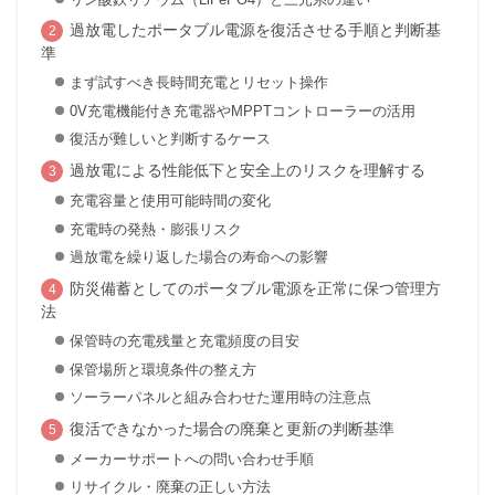
過放電したポータブル電源を復活させる手順と判断基
準
まず試すべき長時間充電とリセット操作
0V充電機能付き充電器やMPPTコントローラーの活用
復活が難しいと判断するケース
過放電による性能低下と安全上のリスクを理解する
充電容量と使用可能時間の変化
充電時の発熱・膨張リスク
過放電を繰り返した場合の寿命への影響
防災備蓄としてのポータブル電源を正常に保つ管理方
法
保管時の充電残量と充電頻度の目安
保管場所と環境条件の整え方
ソーラーパネルと組み合わせた運用時の注意点
復活できなかった場合の廃棄と更新の判断基準
メーカーサポートへの問い合わせ手順
リサイクル・廃棄の正しい方法