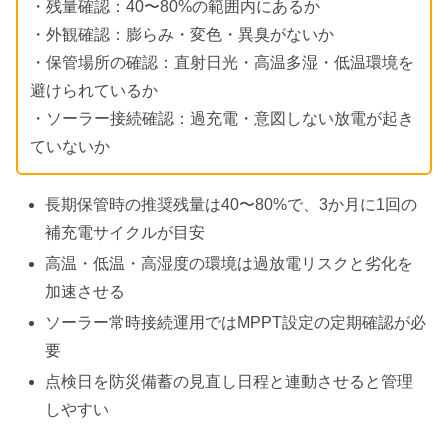
・残量確認：40〜80%の範囲内にあるか
・外観確認：膨らみ・変色・異臭がないか
・保管場所の確認：直射日光・高温多湿・低温環境を
避けられているか
・ソーラー接続確認：過充電・意図しない放電が起き
ていないか
長期保管時の推奨残量は40〜80%で、3か月に1回の
補充電サイクルが目安
高温・低温・高湿度の環境は過放電リスクと劣化を
加速させる
ソーラー常時接続運用ではMPPT設定の定期確認が必
要
点検日を防災備蓄の見直し日程と連動させると管理
しやすい