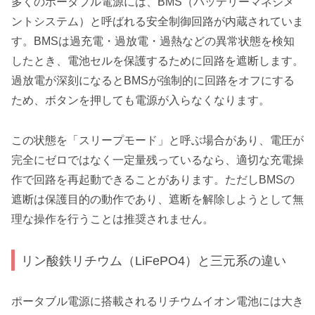
多くのポータブル電源には、BMS（バッテリーマネジメ
ントシステム）と呼ばれる安全制御回路が内蔵されていま
す。BMSは過充電・過放電・過熱などの異常状態を検知
したとき、電池セルを保護するために回路を遮断します。
過放電が深刻になるとBMSが強制的に回路をオフにする
ため、ボタンを押しても電源が入らなくなります。
この状態を「スリープモード」と呼ぶ場合があり、電圧が
完全にゼロではなく一定量残っているなら、適切な充電操
作で回路を再起動できることがあります。ただしBMSの
遮断は保護目的の動作であり、遮断を解除しようとして無
理な操作を行うことは推奨されません。
リン酸鉄リチウム（LiFePO4）と三元系の違い
ポータブル電源に搭載されるリチウムイオン電池には大き