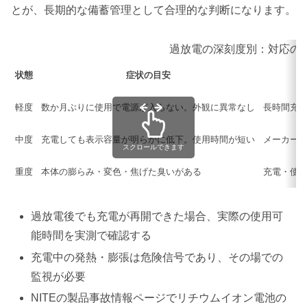
とが、長期的な備蓄管理として合理的な判断になります。
過放電の深刻度別：対応の
状態
症状の目安
軽度
数か月ぶりに使用で電源が入らない。外観に異常なし
長時間充
中度
充電しても表示容量が明らかに低下。使用時間が短い
メーカー
スクロールできます
重度
本体の膨らみ・変色・焦げた臭いがある
充電・使
過放電後でも充電が再開できた場合、実際の使用可
能時間を実測で確認する
充電中の発熱・膨張は危険信号であり、その場での
監視が必要
NITEの製品事故情報ページでリチウムイオン電池の