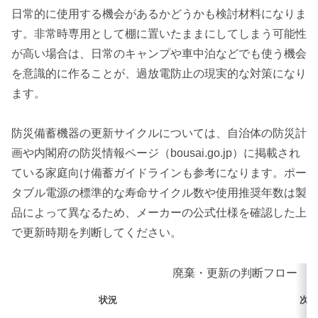
日常的に使用する機会があるかどうかも検討材料になりま
す。非常時専用として棚に置いたままにしてしまう可能性
が高い場合は、日常のキャンプや車中泊などでも使う機会
を意識的に作ることが、過放電防止の現実的な対策になり
ます。
防災備蓄機器の更新サイクルについては、自治体の防災計
画や内閣府の防災情報ページ（bousai.go.jp）に掲載され
ている家庭向け備蓄ガイドラインも参考になります。ポー
タブル電源の標準的な寿命サイクル数や使用推奨年数は製
品によって異なるため、メーカーの公式仕様を確認した上
で更新時期を判断してください。
廃棄・更新の判断フロー
状況
次の