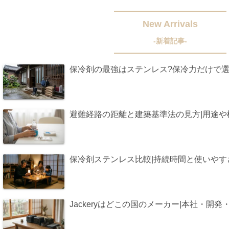
New Arrivals
-新着記事-
保冷剤の最強はステンレス?保冷力だけで
避難経路の距離と建築基準法の見方|用途
保冷剤ステンレス比較|持続時間と使いや
Jackeryはどこの国のメーカー|本社・開