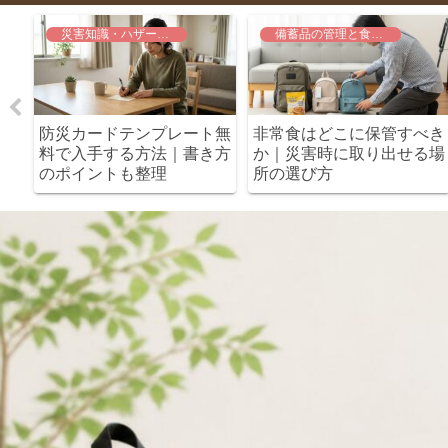
災害知識・ハザードと計画
備蓄品の管理と食品の安全
にな
防災カードテンプレート無
非常食はどこに保管すべき
冬の
料で入手する方法｜書き方
か｜災害時に取り出せる場
のポイントも整理
所の選び方