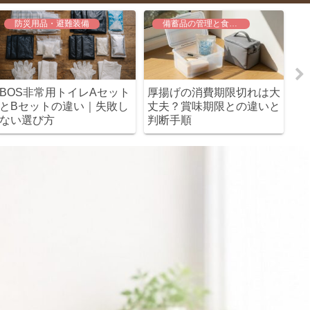
防災用品・避難装備
備蓄品の管理と食品の安全
BOS非常用トイレAセット
厚揚げの消費期限切れは大
厚
とBセットの違い｜失敗し
丈夫？賞味期限との違いと
な
ない選び方
判断手順
か