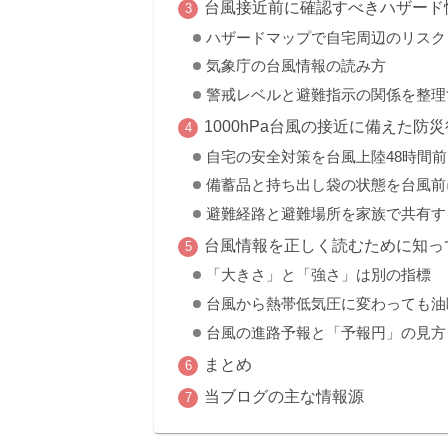
台風接近前に確認すべきハザード
ハザードマップで自宅周辺のリスク
気象庁の台風情報の読み方
警戒レベルと避難指示の関係を整理
1000hPa台風の接近に備えた防
自宅の安全対策を台風上陸48時間
備蓄品と持ち出し袋の状態を台風前
避難経路と避難場所を家族で共有す
台風情報を正しく読むために知っ
「大きさ」と「強さ」は別の指標
台風から熱帯低気圧に変わっても油
台風の進路予報と「予報円」の見方
まとめ
当ブログの主な情報源