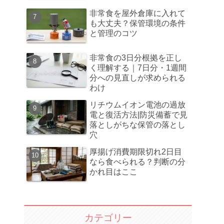
非常食を屋外倉庫に入れて
も大丈夫？保管環境の条件
と管理のコツ
非常食の3日分根拠を正し
く理解する｜7日分・1週間
分への見直しが求められる
わけ
リチウムイオン電池の過放
電と復活方法|防災備蓄で見
落としがちな保管の落とし
穴
厚揚げ消費期限切れ2日目
なら食べられる？判断の分
かれ目はここ
カテゴリー