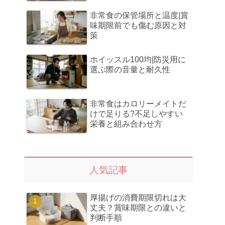
非常食の保管場所と温度|賞
味期限前でも傷む原因と対
策
ホイッスル100均|防災用に
選ぶ際の音量と耐久性
非常食はカロリーメイトだ
けで足りる?不足しやすい
栄養と組み合わせ方
人気記事
厚揚げの消費期限切れは大
丈夫？賞味期限との違いと
判断手順