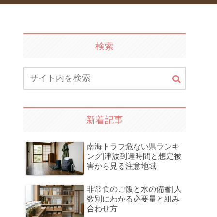
検索
新着記事
南海トラフ危ない県ランキ
ング|津波到達時間と想定被
害から見る注意地域
非常食のご飯と水の備蓄|人
数別にわかる必要量と組み
合わせ方