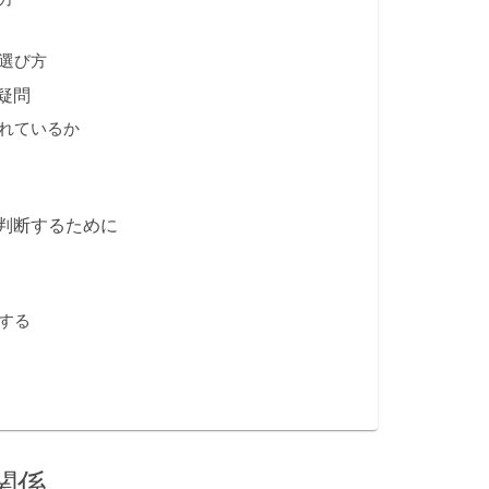
選び方
疑問
れているか
判断するために
する
関係