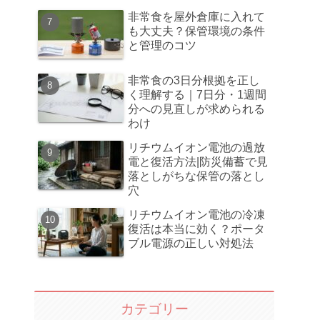
非常食を屋外倉庫に入れて
も大丈夫？保管環境の条件
と管理のコツ
非常食の3日分根拠を正し
く理解する｜7日分・1週間
分への見直しが求められる
わけ
リチウムイオン電池の過放
電と復活方法|防災備蓄で見
落としがちな保管の落とし
穴
リチウムイオン電池の冷凍
復活は本当に効く？ポータ
ブル電源の正しい対処法
カテゴリー