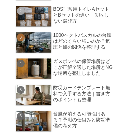
BOS非常用トイレAセット
とBセットの違い｜失敗し
ない選び方
1000ヘクトパスカルの台風
はどのくらい強いのか？気
圧と風の関係を整理する
ガスボンベの保管場所はど
こが正解？適した場所とNG
な場所を整理しました
防災カードテンプレート無
料で入手する方法｜書き方
のポイントも整理
台風が消える可能性はあ
る？予測の仕組みと防災準
備の考え方