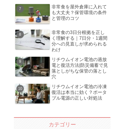
非常食を屋外倉庫に入れて
も大丈夫？保管環境の条件
と管理のコツ
非常食の3日分根拠を正し
く理解する｜7日分・1週間
分への見直しが求められる
わけ
リチウムイオン電池の過放
電と復活方法|防災備蓄で見
落としがちな保管の落とし
穴
リチウムイオン電池の冷凍
復活は本当に効く？ポータ
ブル電源の正しい対処法
カテゴリー