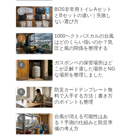
BOS非常用トイレAセット
とBセットの違い｜失敗し
ない選び方
1000ヘクトパスカルの台風
はどのくらい強いのか？気
圧と風の関係を整理する
ガスボンベの保管場所はど
こが正解？適した場所とNG
な場所を整理しました
防災カードテンプレート無
料で入手する方法｜書き方
のポイントも整理
台風が消える可能性はあ
る？予測の仕組みと防災準
備の考え方