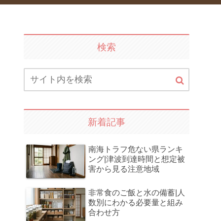
検索
新着記事
南海トラフ危ない県ランキ
ング|津波到達時間と想定被
害から見る注意地域
非常食のご飯と水の備蓄|人
数別にわかる必要量と組み
合わせ方