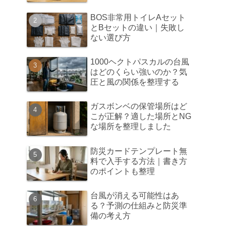
BOS非常用トイレAセット
とBセットの違い｜失敗し
ない選び方
1000ヘクトパスカルの台風
はどのくらい強いのか？気
圧と風の関係を整理する
ガスボンベの保管場所はど
こが正解？適した場所とNG
な場所を整理しました
防災カードテンプレート無
料で入手する方法｜書き方
のポイントも整理
台風が消える可能性はあ
る？予測の仕組みと防災準
備の考え方