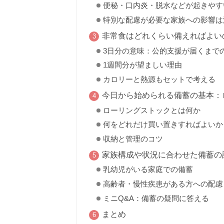
便秘・口内炎・脱水などが起きやす
特別な配慮が必要な家族への影響は
非常食はどれくらい備えればよい
3日分の意味：公的支援が届くまで
1週間分が望ましい理由
カロリーと熱源もセットで考える
今日から始められる備蓄の基本：
ローリングストックとは何か
何をどれだけ買い置きすればよいか
収納と管理のコツ
家族構成や状況に合わせた備蓄の
乳幼児がいる家庭での備蓄
高齢者・慢性疾患がある方への配慮
ミニQ&A：備蓄の疑問に答える
まとめ