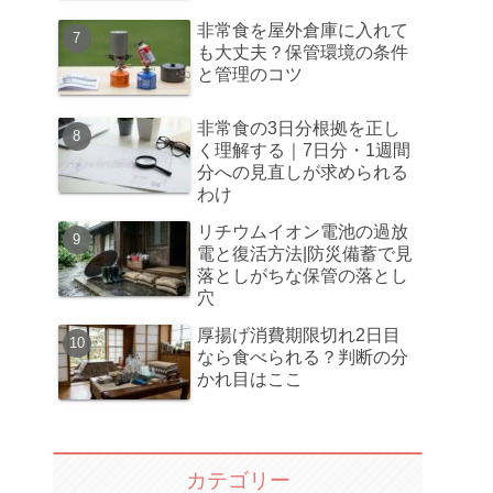
非常食を屋外倉庫に入れて
も大丈夫？保管環境の条件
と管理のコツ
非常食の3日分根拠を正し
く理解する｜7日分・1週間
分への見直しが求められる
わけ
リチウムイオン電池の過放
電と復活方法|防災備蓄で見
落としがちな保管の落とし
穴
厚揚げ消費期限切れ2日目
なら食べられる？判断の分
かれ目はここ
カテゴリー