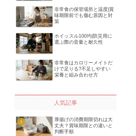
非常食の保管場所と温度|賞
味期限前でも傷む原因と対
策
ホイッスル100均|防災用に
選ぶ際の音量と耐久性
非常食はカロリーメイトだ
けで足りる?不足しやすい
栄養と組み合わせ方
人気記事
厚揚げの消費期限切れは大
丈夫？賞味期限との違いと
判断手順