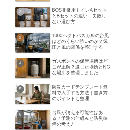
BOS非常用トイレAセット
とBセットの違い｜失敗し
ない選び方
1000ヘクトパスカルの台風
はどのくらい強いのか？気
圧と風の関係を整理する
ガスボンベの保管場所はど
こが正解？適した場所とNG
な場所を整理しました
防災カードテンプレート無
料で入手する方法｜書き方
のポイントも整理
台風が消える可能性はあ
る？予測の仕組みと防災準
備の考え方