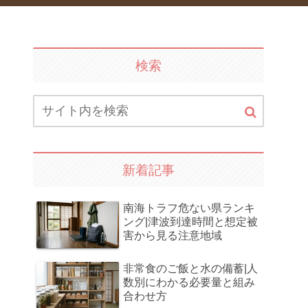
検索
新着記事
南海トラフ危ない県ランキ
ング|津波到達時間と想定被
害から見る注意地域
非常食のご飯と水の備蓄|人
数別にわかる必要量と組み
合わせ方