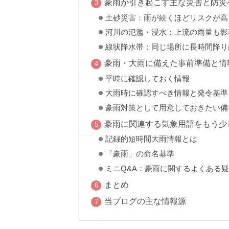
豪雨が引き起こす主な災害と防災
土砂災害：雨が続くほどリスクが高
河川の氾濫・浸水：上流の雨量も影
線状降水帯：同じ場所に長時間降り
豪雨・大雨に備えた事前準備と情
平時に確認しておく情報
大雨時に確認すべき情報と発令基準
豪雨対策として用意しておきたい備
豪雨に関連する気象用語をもう少
記録的短時間大雨情報とは
「豪雨」の命名基準
ミニQ&A：豪雨に関するよくある
まとめ
当ブログの主な情報源