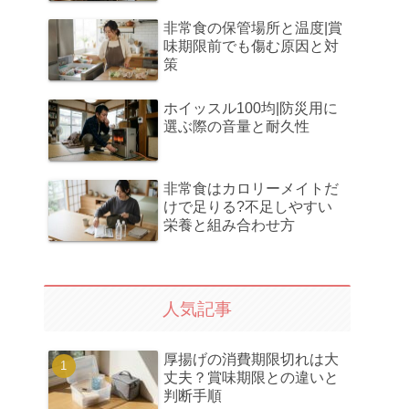
非常食の保管場所と温度|賞
味期限前でも傷む原因と対
策
ホイッスル100均|防災用に
選ぶ際の音量と耐久性
非常食はカロリーメイトだ
けで足りる?不足しやすい
栄養と組み合わせ方
人気記事
厚揚げの消費期限切れは大
丈夫？賞味期限との違いと
判断手順