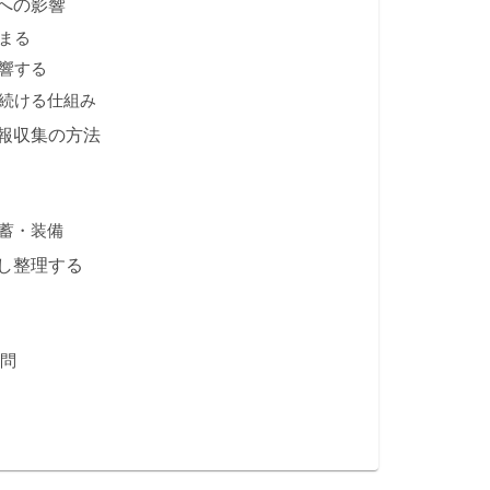
への影響
まる
響する
続ける仕組み
報収集の方法
蓄・装備
し整理する
疑問