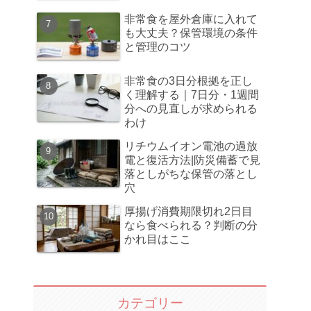
非常食を屋外倉庫に入れて
も大丈夫？保管環境の条件
と管理のコツ
非常食の3日分根拠を正し
く理解する｜7日分・1週間
分への見直しが求められる
わけ
リチウムイオン電池の過放
電と復活方法|防災備蓄で見
落としがちな保管の落とし
穴
厚揚げ消費期限切れ2日目
なら食べられる？判断の分
かれ目はここ
カテゴリー