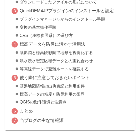
ダウンロードしたファイルの形式について
QuickDEM4JPプラグインのインストールと設定
プラグインマネージャからのインストール手順
変換の基本操作手順
CRS（座標参照系）の選び方
標高データを防災に活かす活用法
陰影図と標高段彩図で地形を視覚化する
洪水浸水想定区域データとの重ね合わせ
等高線データで避難ルートを確認する
使う際に注意しておきたいポイント
基盤地図情報の出典表記と利用条件
標高データの精度と防災利用の限界
QGISの動作環境と注意点
まとめ
当ブログの主な情報源