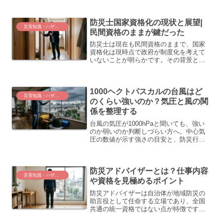
を解説します。
防災士国家資格化の現状と展望|
災害知識・ハザードと計画
民間資格のままが鍵だった
防災士は現在も民間資格のままで、国家
資格化は現時点で政府が制度化を考えて
いないことが明らかです。その背景と、
資格の実際の役割・取得方法をわかりや
すく整理します。
1000ヘクトパスカルの台風はど
災害知識・ハザードと計画
のくらい強いのか？気圧と風の関
係を整理する
台風の気圧が1000hPaと聞いても、強い
のか弱いのか判断しづらい方へ。中心気
圧の数値が示す強さの目安と、防災行動
の判断基準を整理しています。
防災アドバイザーとは？仕事内容
災害知識・ハザードと計画
や資格を見極めるポイント
防災アドバイザーは自治体が地域防災の
助言役として任命する立場であり、全国
共通の統一資格ではない点が特徴です。
防災士など関連資格との違いや相談窓