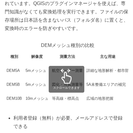
れています。QGISのプラグインマネージャを使えば、専
門知識がなくても変換処理を実行できます。ファイルの保
存場所は日本語を含まないパス（フォルダ名）に置くと、
変換時のエラーを防ぎやすいです。
DEMメッシュ種別の比較
種別
解像度
測量方法
主な用途
DEM5A
5mメッシュ
航空レーザー測量
詳細な地形解析・都市部
DEM5B
5mメッシュ
図化・写真測量等
5A未整備エリアの補完
スクロールできます
DEM10B
10mメッシュ
等高線・標高点
広域の地形把握
利用者登録（無料）が必要。メールアドレスで登録
できる