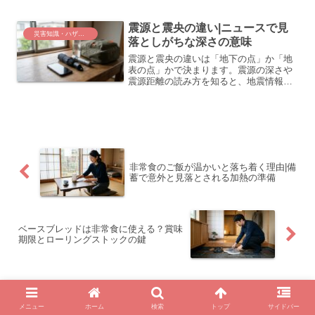
口、実際の活動内容を分かりやすく整理
して紹介します。
震源と震央の違い|ニュースで見
災害知識・ハザードと計画
落としがちな深さの意味
震源と震央の違いは「地下の点」か「地
表の点」かで決まります。震源の深さや
震源距離の読み方を知ると、地震情報か
ら被害リスクをより正確に判断できま
す。
非常食のご飯が温かいと落ち着く理由|備
蓄で意外と見落とされる加熱の準備
ベースブレッドは非常食に使える？賞味
期限とローリングストックの鍵
ホーム
災害知識・ハザードと計画
メニュー
ホーム
検索
トップ
サイドバー