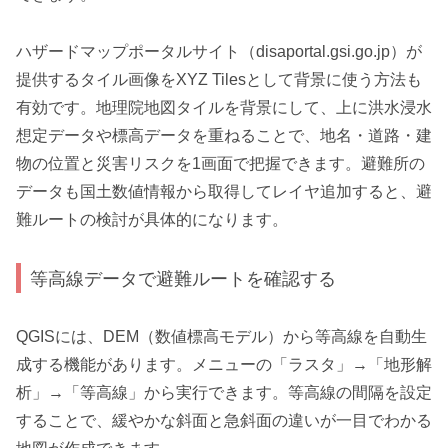
ハザードマップポータルサイト（disaportal.gsi.go.jp）が
提供するタイル画像をXYZ Tilesとして背景に使う方法も
有効です。地理院地図タイルを背景にして、上に洪水浸水
想定データや標高データを重ねることで、地名・道路・建
物の位置と災害リスクを1画面で把握できます。避難所の
データも国土数値情報から取得してレイヤ追加すると、避
難ルートの検討が具体的になります。
等高線データで避難ルートを確認する
QGISには、DEM（数値標高モデル）から等高線を自動生
成する機能があります。メニューの「ラスタ」→「地形解
析」→「等高線」から実行できます。等高線の間隔を設定
することで、緩やかな斜面と急斜面の違いが一目でわかる