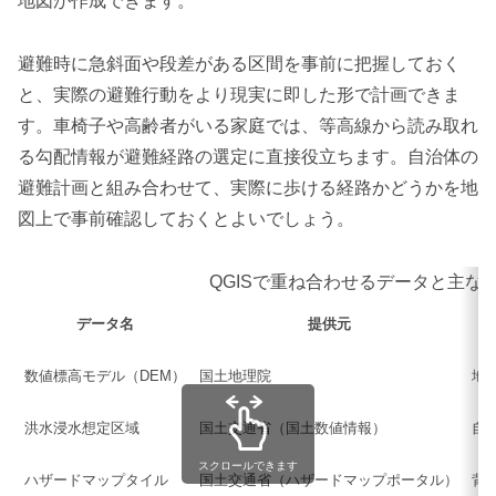
地図が作成できます。
避難時に急斜面や段差がある区間を事前に把握しておく
と、実際の避難行動をより現実に即した形で計画できま
す。車椅子や高齢者がいる家庭では、等高線から読み取れ
る勾配情報が避難経路の選定に直接役立ちます。自治体の
避難計画と組み合わせて、実際に歩ける経路かどうかを地
図上で事前確認しておくとよいでしょう。
QGISで重ね合わせるデータと主な
データ名
提供元
数値標高モデル（DEM）
国土地理院
地
洪水浸水想定区域
国土交通省（国土数値情報）
自
スクロールできます
ハザードマップタイル
国土交通省（ハザードマップポータル）
背