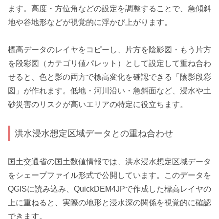
ます。高度・方位角などの設定を調整することで、急傾斜
地や谷地形などが視覚的に浮かび上がります。
標高データのレイヤをコピーし、片方を陰影図・もう片方
を段彩図（カテゴリ値パレット）として設定して重ね合わ
せると、色と影の両方で標高変化を確認できる「陰影段彩
図」が作れます。低地・河川沿い・急斜面など、浸水や土
砂災害のリスクが高いエリアの特定に役立ちます。
洪水浸水想定区域データとの重ね合わせ
国土交通省の国土数値情報では、洪水浸水想定区域データ
をシェープファイル形式で公開しています。このデータを
QGISに読み込み、QuickDEM4JPで作成した標高レイヤの
上に重ねると、実際の地形と浸水深の関係を視覚的に確認
できます。