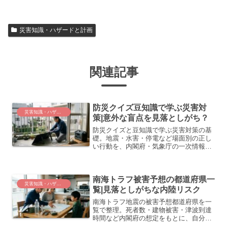
災害知識・ハザードと計画
関連記事
防災クイズ豆知識で学ぶ災害対
災害知識・ハザードと計画
策|意外な盲点を見落としがち？
防災クイズと豆知識で学ぶ災害対策の基
礎。地震・水害・停電など場面別の正し
い行動を、内閣府・気象庁の一次情報を
もとに整理しました。
南海トラフ被害予想の都道府県一
災害知識・ハザードと計画
覧|見落としがちな内陸リスク
南海トラフ地震の被害予想都道府県を一
覧で整理。死者数・建物被害・津波到達
時間など内閣府の想定をもとに、自分の
地域のリスクを正しく把握するポイント