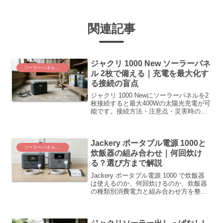
関連記事
ジャクリ 1000 New ソーラーパネ
ソーラーパネルと電源運用
ル 2枚で備える｜充電を最大化す
る接続の盲点
ジャクリ 1000 Newにソーラーパネルを2
枚接続すると最大400Wの太陽光充電が可
能です。接続方法・注意点・災害時の活
用まで、公式情報をもとに整理します。
Jackery ポータブル電源 1000と
ソーラーパネルと電源運用
炊飯器の組み合わせ｜何回炊け
る？選び方まで解説
Jackery ポータブル電源 1000 で炊飯器
は使えるのか、何回炊けるのか、炊飯器
の種類別消費電力と組み合わせ方を整理
しました。停電時の電力運用に不安があ
る方に向けて、公式情報をもとに選び方
と安全な使い方を分かりやすく解説しま