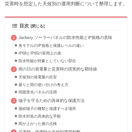
災害時を想定した天候別の運用判断について整理します。
目次
Jackery ソーラーパネルの防水性能とIP規格の意味
各モデルのIP規格と保護レベルの違い
IP68とIP65の実用上の差
防水性能が対象としていない部位
雨の日の発電量と災害時の現実的な期待値
天候別の発電量の目安
曇りと雨の使い分けの考え方
両面受光パネルの活用
端子を守るための具体的な保護方法
接続端子の種類と保護すべき場所
防水対策の具体的な手順
雨が上がった後の点検
災害時・停電時の天候別運用判断