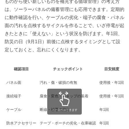
ものから使い新しいものを補充する循環管理）の考え方
は、ソーラーパネルの備蓄管理にも応用できます。定期的
に動作確認を行い、ケーブルの劣化・端子の腐食・パネル
面の汚れを点検するサイクルを作ることで、いざ停電が起
きたときに「使えない」という状況を防げます。年1回、
防災の日（9月1日）前後に点検するタイミングとして設
定しておくと、忘れにくくなります。
確認項目
チェックポイント
目安頻度
パネル面
汚れ・傷・破損の有無
使用後・年1回
接続端子
腐食・変色・キャップの装着
使用後・年1回
ケーブル
断線・被覆の劣化
年1回
スクロールできます
防水アクセサリー
テープ・ポーチの劣化・在庫確認
年1回