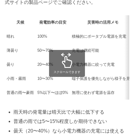
式サイトの製品ページでご確認ください。
天候
発電効率の目安
災害時の活用メモ
晴れ
100%
積極的にポータブル電源を充電
薄曇り
50〜70%
充電は継続可能
曇り
20〜40%
小電力機器に絞って充電
スクロールできます
小雨・霧雨
10〜30%
端子保護を優先しながら様子を見る
普通の雨〜豪雨
5%以下〜ほぼ0%
無理に使わず電源を温存
雨天時の発電量は晴天比で大幅に低下する
普通の雨では5〜15%程度しか期待できない
曇天（20〜40%）なら小電力機器の充電には使える