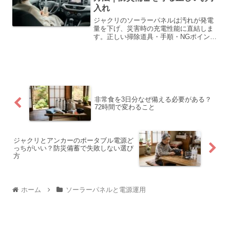
入れ
ジャクリのソーラーパネルは汚れが発電
量を下げ、災害時の充電性能に直結しま
す。正しい掃除道具・手順・NGポイント
と保管方法をまとめました。
非常食を3日分なぜ備える必要がある？
72時間で変わること
ジャクリとアンカーのポータブル電源ど
っちがいい？防災備蓄で失敗しない選び
方
ホーム
ソーラーパネルと電源運用