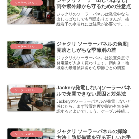
ジャクリソーラー出しっぱなし|
す。
ソーラーパネルと電源運用
雨や紫外線から守るための注意点
ジャクリのソーラーパネルは発電中なら
出しっぱなしでも問題ありませんが、接
続端子の水濡れには注意が必要です。安
全に運用するための条件と天候別の扱い
方を整理します。
ジャクリ ソーラーパネルの角度|
ソーラーパネルと電源運用
見落としがちな季節別の差
ジャクリのソーラーパネルは設置角度で
発電量が大きく変わります。南向き・地
域別の最適傾斜角から季節ごとの調整、
災害時に使えるかを左右するポイントま
で整理しました。
Jackery発電しない|ソーラーパネ
ソーラーパネルと電源運用
ルで充電できない原因と対処法
Jackeryのソーラーパネルが発電しないと
感じたら、まず設置角度や影の有無を確
認するとよいでしょう。ケーブル接続や
本体の保護機能、経年劣化まで原因を順
番に整理し、防災用電源を安心して運用
するための確認手順を紹介します。
ジャクリ ソーラーパネルの掃除
ソーラーパネルと電源運用
方法｜防災備蓄を守る正しいお手