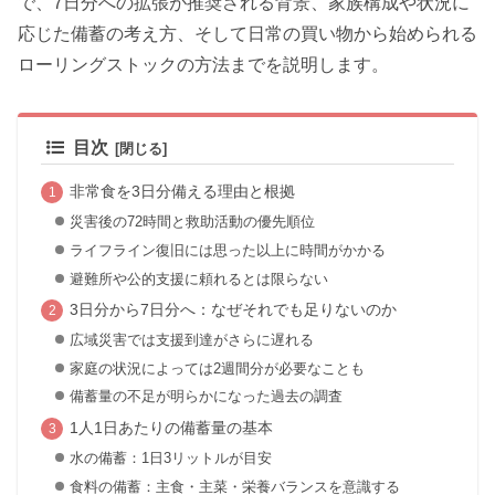
で、7日分への拡張が推奨される背景、家族構成や状況に
応じた備蓄の考え方、そして日常の買い物から始められる
ローリングストックの方法までを説明します。
目次
非常食を3日分備える理由と根拠
災害後の72時間と救助活動の優先順位
ライフライン復旧には思った以上に時間がかかる
避難所や公的支援に頼れるとは限らない
3日分から7日分へ：なぜそれでも足りないのか
広域災害では支援到達がさらに遅れる
家庭の状況によっては2週間分が必要なことも
備蓄量の不足が明らかになった過去の調査
1人1日あたりの備蓄量の基本
水の備蓄：1日3リットルが目安
食料の備蓄：主食・主菜・栄養バランスを意識する