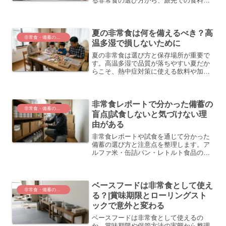
る非常食の選び方から、旅先での食料調
達の難しさ、帰宅困難時の対応まで整理
します。
夏の非常食は何を備えるべき？高
非常食・備蓄の選定と基礎知識
温多湿で損しないために
夏の非常食は選び方と保存場所が重要で
す。高温多湿で品質が落ちやすい夏だか
らこそ、熱中症対策に使える飲料や加熱
不要の食品を中心に、備蓄の中身と保存
方法を整理します。
非常食レポートで分かった備蓄の
非常食・備蓄の選定と基礎知識
盲点|試食しないと気づけない理
由がある
非常食レポートや試食を通じて分かった
備蓄の選び方と注意点を整理します。ア
ルファ米・缶詰パン・レトルト食品の特
徴や、ローリングストックとの組み合わ
せ方を防災の観点からわかりやすく解説
します。
ベースフードは非常食として使え
非常食・備蓄の選定と基礎知識
る？|賞味期限とローリングスト
ックで意外と変わる
ベースフードは非常食として使えるの
か、賞味期限や保管方法の実態から整理