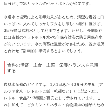
日分だけで36リットルのペットボトルが必要です。
水道水は塩素による消毒効果があるため、清潔な容器に口
いっぱいに入れてしっかりフタをし涼しい場所に置けば、
3日程度は飲料水として利用できます。ただし、長期保存
には市販のペットボトル水や5年保存対応の防災用保存水
が向いています。水の備蓄は重量がかさむため、置き場所
と合わせて計画的に準備するとよいでしょう。
食料の備蓄：主食・主菜・栄養バランスを意識
する
農林水産省のガイドでは、1人1日あたり3食分の主食（ア
ルファ化米・レトルトご飯・乾麺など）と缶詰2〜3缶、
レトルト食品2〜3種類が目安として示されています。こ
れに加えて、ビタミン・ミネラル・食物繊維の補給のため