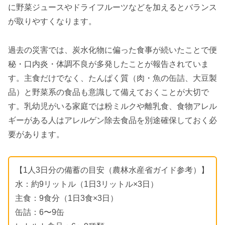
に野菜ジュースやドライフルーツなどを加えるとバランス
が取りやすくなります。
過去の災害では、炭水化物に偏った食事が続いたことで便
秘・口内炎・体調不良が多発したことが報告されていま
す。主食だけでなく、たんぱく質（肉・魚の缶詰、大豆製
品）と野菜系の食品も意識して備えておくことが大切で
す。乳幼児がいる家庭では粉ミルクや離乳食、食物アレル
ギーがある人はアレルゲン除去食品を別途確保しておく必
要があります。
【1人3日分の備蓄の目安（農林水産省ガイド参考）】
水：約9リットル（1日3リットル×3日）
主食：9食分（1日3食×3日）
缶詰：6〜9缶