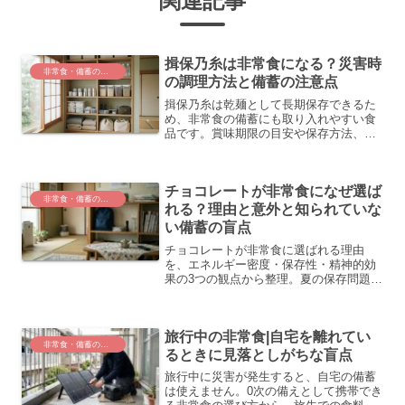
関連記事
揖保乃糸は非常食になる？災害時
非常食・備蓄の選定と基礎知識
の調理方法と備蓄の注意点
揖保乃糸は乾麺として長期保存できるた
め、非常食の備蓄にも取り入れやすい食
品です。賞味期限の目安や保存方法、開
封後の劣化を見分けるコツ、家庭での備
蓄の進め方をわかりやすく整理して紹介
します。
チョコレートが非常食になぜ選ば
非常食・備蓄の選定と基礎知識
れる？理由と意外と知られていな
い備蓄の盲点
チョコレートが非常食に選ばれる理由
を、エネルギー密度・保存性・精神的効
果の3つの観点から整理。夏の保存問題や
ローリングストックでの活用法も解説し
ます。
旅行中の非常食|自宅を離れてい
非常食・備蓄の選定と基礎知識
るときに見落としがちな盲点
旅行中に災害が発生すると、自宅の備蓄
は使えません。0次の備えとして携帯でき