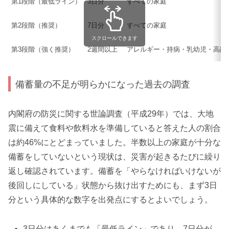
第1段階（最低ライン）
3日分
すべての家庭
第2段階（推奨）
7日分
すべての家庭
スクロールできます
第3段階（強く推奨）
2週間以上
アレルギー・持病・乳幼児・高齢
備蓄量の不足が明らかになった過去の調査
内閣府の防災に関する世論調査（平成29年）では、大地
震に備えて食料や飲料水を準備していると答えた人の割合
は約46%にとどまっていました。半数以上の家庭が十分な
備蓄をしていないという現状は、災害が起きるたびに繰り
返し確認されています。備蓄を「やらなければいけないが
後回しにしている」状態から抜け出すためにも、まず3日
分という具体的な数字を出発点にするとよいでしょう。
3日分はあくまでも「最低ライン」であり、7日分が