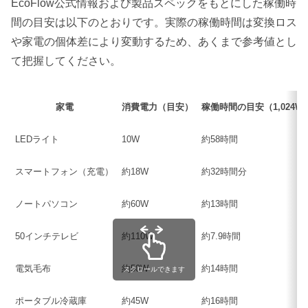
EcoFlow公式情報および製品スペックをもとにした稼働時
間の目安は以下のとおりです。実際の稼働時間は変換ロス
や家電の個体差により変動するため、あくまで参考値とし
て把握してください。
家電
消費電力（目安）
稼働時間の目安（1,024W
LEDライト
10W
約58時間
スマートフォン（充電）
約18W
約32時間分
ノートパソコン
約60W
約13時間
50インチテレビ
約110W
約7.9時間
電気毛布
約50W
約14時間
スクロールできます
ポータブル冷蔵庫
約45W
約16時間