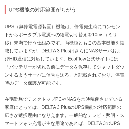
UPS機能の対応範囲がちがう
UPS（無停電電源装置）機能は、停電発生時にコンセン
トからポータブル電源への給電切り替えを10ms（ミリ
秒）未満で行う仕組みです。両機種ともこの基本機能を搭
載していますが、DELTA 3 PlusはさらにNASサーバおよ
びHID通信に対応しています。EcoFlow公式サイトには
「バッテリーが切れる前にデータを保存してシャットダウ
ンするようサーバに信号を送る」と記載されており、停電
時のデータ保護が可能です。
在宅勤務でデスクトップPCやNASを常時稼働させている
家庭にとっては、DELTA 3 PlusのUPS機能の対応範囲の
広さが選択理由になりえます。一般的なテレビ・照明・ス
マートフォン充電が主な用途であれば、DELTA 3のUPS