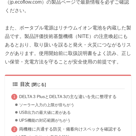
（jp.ecoflow.com）の製品ページで最新情報を必ずご確認
ください。
また、ポータブル電源はリチウムイオン電池を内蔵した製
品です。製品評価技術基盤機構（NITE）の注意喚起にも
あるとおり、取り扱いを誤ると発火・火災につながるリス
クがあります。使用開始前に取扱説明書をよく読み、正し
い保管・充電方法を守ることが安全使用の前提です。
目次
DELTA 3 PlusとDELTA 3の主な違いを先に整理する
ソーラー入力の上限が倍ちがう
USB出力の最大値に差がある
UPS機能の対応範囲がちがう
両機種に共通する防災・備蓄向けスペックを確認する