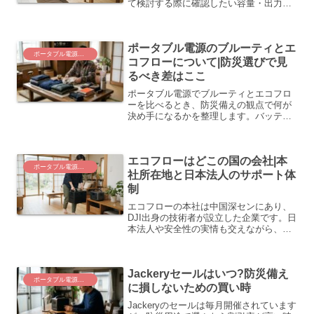
て検討する際に確認したい容量・出力・
安全基準のポイントまで分かりやすく整
理します。
ポータブル電源のブルーティとエ
ポータブル電源・選定ガイド
コフローについて|防災選びで見
るべき差はここ
ポータブル電源でブルーティとエコフロ
ーを比べるとき、防災備えの観点で何が
決め手になるかを整理します。バッテリ
ー方式・充電速度・保証・容量選びの判
断軸を分かりやすく解説。
エコフローはどこの国の会社|本
ポータブル電源・選定ガイド
社所在地と日本法人のサポート体
制
エコフローの本社は中国深センにあり、
DJI出身の技術者が設立した企業です。日
本法人や安全性の実情も交えながら、防
災用途で選ぶ際の確認ポイントを整理し
ます。
Jackeryセールはいつ?防災備え
ポータブル電源・選定ガイド
に損しないための買い時
Jackeryのセールは毎月開催されています