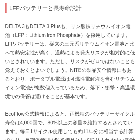
LFPバッテリーと長寿命設計
DELTA 3もDELTA 3 Plusも、リン酸鉄リチウムイオン電
池（LFP：Lithium Iron Phosphate）を採用しています。
LFPバッテリーは、従来の三元系リチウムイオン電池と比
べて熱安定性が高く、過熱による発火リスクが相対的に低
いとされています。ただし、リスクがゼロではないことも
覚えておくとよいでしょう。NITEの製品安全情報にもあ
るとおり、ポータブル電源は可燃性電解液を含むリチウム
イオン電池が複数個入っているため、落下・衝撃・高温環
境での保管は避けることが基本です。
EcoFlow公式情報によると、両機種のバッテリーサイクル
寿命は4,000回で、80%以上の容量を維持するとされてい
ます。毎日1サイクル使用しても約11年分に相当する計算