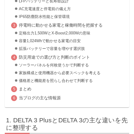
LFPバッテリーと長寿命設計
AC充電速度と停電前の備え方
IP65防塵防水性能と保管環境
停電時に動かせる家電と稼働時間を把握する
定格出力1,500WとX-Boost2,000Wの意味
容量1,024Whで動かせる家電の目安
拡張バッテリーで容量を増やす選択肢
防災用途での選び方と判断のポイント
ソーラーパネルを何枚使うかで判断する
家族構成と使用機器から必要スペックを考える
価格差と機能差を照らし合わせて判断する
まとめ
当ブログの主な情報源
DELTA 3 PlusとDELTA 3の主な違いを先
に整理する