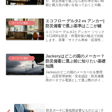
が、防災用途で選ぶなら割引率が高い時
期と購入先の違いを知っておくと大幅に
節約できます。年間パターンと注意点を
整理しました。
エコフロー デルタ2 vs アンカー|
ポータブル電源・選定ガイド
防災備蓄で選ぶ基準はここが鍵
エコフロー デルタ2とアンカー ソリック
スC1000を防災・停電対策の観点で比較
します。容量・サイクル寿命・拡張性・
UPS機能など、備蓄用として長く使い続
けるための選定ポイントを整理しまし
た。
Jackeryはどこの国のメーカー？
ポータブル電源・選定ガイド
防災備蓄に選ぶ前に知りたい基礎
知識
Jackeryがどこの国のメーカーかを整理
し、品質管理体制・安全認証・防災備蓄
用ポータブル電源として選ぶ際のポイン
トをわかりやすくまとめました。
防災ポーチに最低限必要なものとは｜0