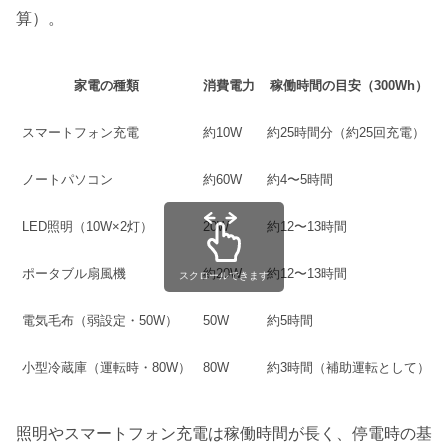
算）。
家電の種類
消費電力
稼働時間の目安（300Wh）
スマートフォン充電
約10W
約25時間分（約25回充電）
ノートパソコン
約60W
約4〜5時間
LED照明（10W×2灯）
20W
約12〜13時間
ポータブル扇風機
約20W
約12〜13時間
スクロールできます
電気毛布（弱設定・50W）
50W
約5時間
小型冷蔵庫（運転時・80W）
80W
約3時間（補助運転として）
照明やスマートフォン充電は稼働時間が長く、停電時の基