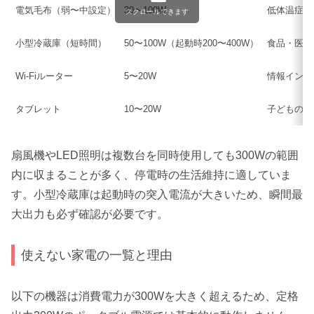
電気毛布（弱〜中設定）
30〜100W
低体温症・
スクロールできます
小型冷蔵庫（短時間）
50〜100W（起動時200〜400W）
食品・医薬
Wi-Fiルーター
5〜20W
情報インフ
タブレット
10〜20W
子どもの安
扇風機やLED照明は複数台を同時使用しても300Wの範囲
内に収まることが多く、停電時の生活維持に適していま
す。小型冷蔵庫は起動時の突入電流が大きいため、瞬間最
大出力も必ず確認が必要です。
使えない家電の一覧と理由
以下の機器は消費電力が300Wを大きく超えるため、定格