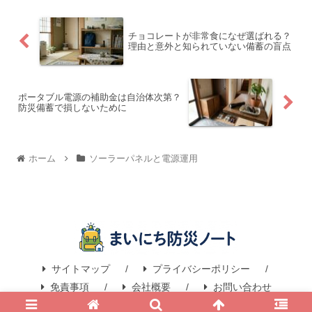
チョコレートが非常食になぜ選ばれる？
理由と意外と知られていない備蓄の盲点
ポータブル電源の補助金は自治体次第？
防災備蓄で損しないために
ホーム
ソーラーパネルと電源運用
サイトマップ
プライバシーポリシー
免責事項
会社概要
お問い合わせ
© 2026 防災と備蓄の知識と電源対策で命を守るための実践ガイド.