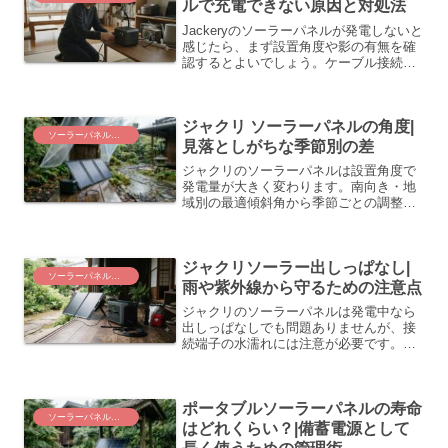
ルで充電できない原因と対処法
Jackeryのソーラーパネルが発電しないと
感じたら、まず設置角度や影の有無を確
認するとよいでしょう。ケーブル接続や
本体の保護機能、経年劣化まで原因を順
番に整理し、防災用電源を安心して運用
するための確認手順を紹介します。
ジャクリ ソーラーパネルの角度|
ソーラーパネルと電源運用
見落としがちな季節別の差
ジャクリのソーラーパネルは設置角度で
発電量が大きく変わります。南向き・地
域別の最適傾斜角から季節ごとの調整、
災害時に使えるかを左右するポイントま
で整理しました。
ジャクリソーラー出しっぱなし|
ソーラーパネルと電源運用
雨や紫外線から守るための注意点
ジャクリのソーラーパネルは発電中なら
出しっぱなしでも問題ありませんが、接
続端子の水濡れには注意が必要です。安
全に運用するための条件と天候別の扱い
方を整理します。
ポータブルソーラーパネルの寿命
ソーラーパネルと電源運用
はどれくらい？|備蓄電源として