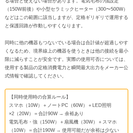
る場合と使えない場合があります。電気毛布の強設定
（150W前後）や小型セラミックヒーター（300〜500W）
などはこの範囲に該当しますが、定格ギリギリで運用する
と保護回路が作動しやすくなります。
同時に他の機器もつないでいる場合は合計値が超過しやす
くなるため、境界線上の機器を使うときは他の接続を最小
限に減らすことが安全です。実際の使用可否については、
使用する製品の定格消費電力と瞬間最大出力をメーカー公
式情報で確認してください。
【同時使用時の合算ルール】
スマホ（10W）＋ノートPC（60W）＋LED照明
×2（20W）＝合計90W → 余裕あり
電気毛布・強（150W）＋扇風機（30W）＋スマホ
（10W）＝合計190W → 使用可能だが余裕は少ない