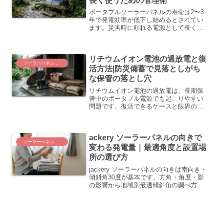
長く使うための管理術
ポータブルソーラーパネルの寿命は2〜3
年で発電効率が低下し始めるとされてい
ます。災害時に頼れる電源として長く使
うには、使い方・保管・メンテナンスの
知識が欠かせません。===meta===ポー
タブルソーラーパネルは、停電時の電源
リチウムイオン電池の過放電と復
として心強い備...
ソーラーパネルと電源運用
活方法|防災備蓄で見落としがち
な保管の落とし穴
リチウムイオン電池の過放電は、長期保
管中のポータブル電源でも起こりやすい
問題です。復活できるケースと限界の見
極め方、災害備蓄への影響を整理しまし
た。
ackery ソーラーパネルの向きで
ソーラーパネルと電源運用
変わる発電量｜最適角度と設置場
所の選び方
jackery ソーラーパネルの向きは南向き・
傾斜角30度が基本です。方角・角度・影
の影響から地域別最適傾斜角の調べ方、
ベランダ設置の注意点まで、発電効率を
高めるポイントをわかりやすく整理しま
した。