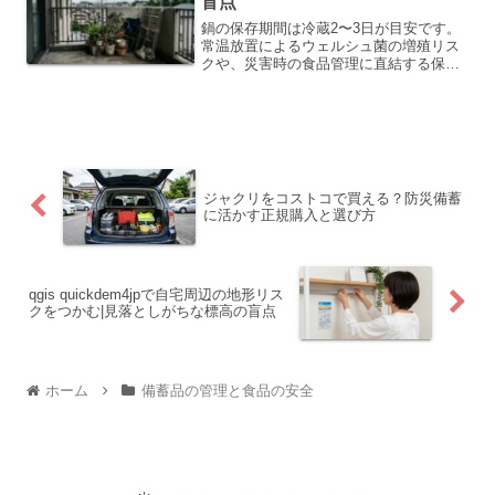
盲点
鍋の保存期間は冷蔵2〜3日が目安です。
常温放置によるウェルシュ菌の増殖リス
クや、災害時の食品管理に直結する保存
の基本をわかりやすく整理しました。
ジャクリをコストコで買える？防災備蓄
に活かす正規購入と選び方
qgis quickdem4jpで自宅周辺の地形リス
クをつかむ|見落としがちな標高の盲点
ホーム
備蓄品の管理と食品の安全