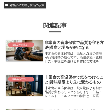
備蓄品の管理と食品の安全
関連記事
非常食の倉庫保管で品質を守る方
備蓄品の管理と食品の安全
法|温度と場所が鍵になる
非常食の倉庫保管は、温度と湿度の管理
が品質維持の核心です。高温多湿・直射
日光・寒暖差を避ける具体的な方法を、
保管場所の選び方からローリングストッ
クの実践まで整理しました。
非常食の高温保存で気をつけるこ
備蓄品の管理と食品の安全
と|賞味期限より先に変わるもの
非常食の高温保存は、賞味期限より前に
品質が変わるリスクがあります。缶詰・
レトルト・アルファ米の特性と、家庭・
車内での温度管理・ローリングストック
の実践ポイントを整理しました。