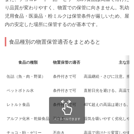
り品質が変わりやすく、物置での保管に向きません。乳幼
児用食品・医薬品・粉ミルクは保管条件が厳しいため、屋
内の安定した場所に保管するのが基本です。
食品種別の物置保管適否をまとめると
食品の種類
物置保管の適否
主な注
缶詰（魚・肉・野菜）
条件付きで可
高温継続・さびに注意。推
ペットボトル水
条件付きで可
直射日光を避ける。高温で
レトルト食品
条件付きで可
40℃超えの高温は避ける。
アルファ化米・乾燥食品
不向き
湿気を吸いやすく劣化しや
スクロールできます
チョコ・飴・ゼリー
不向き
高温で溶けたり変質しやす