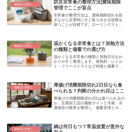
防災非常食の整理方法|賞味期限
備蓄品の管理と食品の安全
管理でここが盲点
非常食の整理方法は、賞味期限切れを防
ぎながら災害時にすぐ取り出せる状態を
保つことが目標です。ローリングストッ
ク・収納場所の選び方・家族共有まで、
備蓄管理の基本をまとめます。
温かくなる非常食とは？加熱方法
備蓄品の管理と食品の安全
の種類と備蓄での選び方
温かくなる非常食の種類と加熱方法をわ
かりやすく整理します。発熱剤・レトル
ト・フリーズドライなど特徴と備蓄での
選び方を、初心者にも分かる形でまとめ
ました。
厚揚げ消費期限切れ2日目なら食
備蓄品の管理と食品の安全
べられる？判断の分かれ目はここ
厚揚げの消費期限切れ2日は食べられるの
か。豆腐加工品の腐敗サインと冷蔵・冷
凍保存の限界を整理し、備蓄管理とロー
リングストックに活かせる判断基準をま
とめました。
鍋は何日もつ？常温放置が意外な
備蓄品の管理と食品の安全