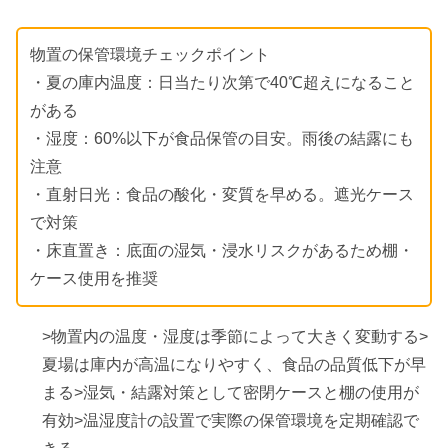
物置の保管環境チェックポイント
・夏の庫内温度：日当たり次第で40℃超えになること
がある
・湿度：60%以下が食品保管の目安。雨後の結露にも
注意
・直射日光：食品の酸化・変質を早める。遮光ケース
で対策
・床直置き：底面の湿気・浸水リスクがあるため棚・
ケース使用を推奨
>物置内の温度・湿度は季節によって大きく変動する>
夏場は庫内が高温になりやすく、食品の品質低下が早
まる>湿気・結露対策として密閉ケースと棚の使用が
有効>温湿度計の設置で実際の保管環境を定期確認で