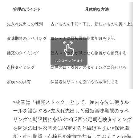
管理のポイント
具体的な方法
先入れ先出しの陳列
古いものを手前・下に、新しいものを奥・上に
賞味期限のラベリング
コンテナに最短賞味期限年月を明記
補充のタイミング
屋内ストックが減ったら物置から補充する
スクロールできます
点検タイミング
防災の日・衣替えのタイミングに合わせる
家族への共有
保管場所リストを玄関や冷蔵庫に貼る
>物置は「補完ストック」として、屋内を先に使うル
ールを設定する>先入れ先出しと最短賞味期限のラベ
リングで期限切れを防ぐ>年2回の定期点検タイミング
を防災の日や衣替えに固定すると続けやすい>保管場
所・使う順番・点検日を家族で共有しておくことが備