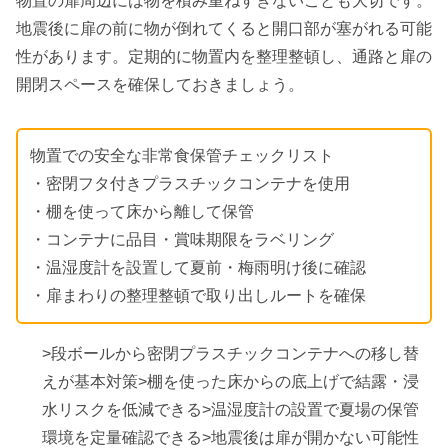
物置の扉周辺には物を積み重ねすぎないことも大切です。
地震後に扉の前に物が倒れてくると開口部が塞がれる可能
性があります。定期的に物置内を整理整頓し、通路と扉の
開閉スペースを確保しておきましょう。
物置での安全な非常食保管チェックリスト
・密閉フタ付きプラスチックコンテナを使用
・棚を使って床から離して保管
・コンテナに品目・賞味期限をラベリング
・温湿度計を設置して夏前・梅雨明け後に確認
・扉まわりの整理整頓で取り出しルートを確保
>段ボールから密閉プラスチックコンテナへの移し替
えが基本対策>棚を使った床からの底上げで結露・浸
水リスクを低減できる>温湿度計の設置で夏場の保管
環境を定量確認できる>地震後は扉が開かない可能性