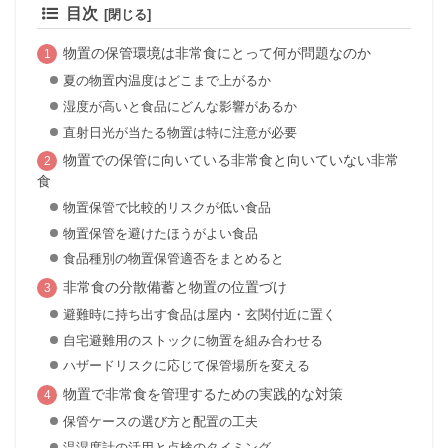
目次
物置の保管環境は非常食にとって何が問題なのか
夏の物置内温度はどこまで上がるか
湿度が高いと食品にどんな影響があるか
直射日光が当たる物置は特に注意が必要
物置での保管に向いている非常食と向いていない非常
食
物置保管で比較的リスクが低い食品
物置保管を避けたほうがよい食品
食品種別の物置保管適否をまとめると
非常食の分散備蓄と物置の位置づけ
避難時に持ち出す食品は屋内・玄関付近に置く
自宅避難用のストックに物置を組み合わせる
ハザードリスクに応じて保管場所を変える
物置で非常食を管理するための実践的な対策
保管ケースの選び方と配置の工夫
温湿度計の活用と点検のタイミング