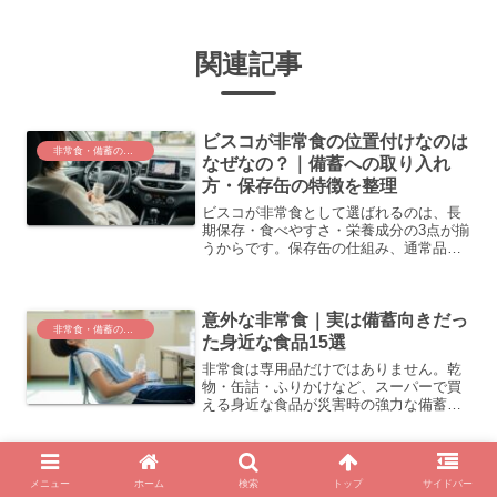
関連記事
ビスコが非常食の位置付けなのは
非常食・備蓄の選定と基礎知識
なぜなの？｜備蓄への取り入れ
方・保存缶の特徴を整理
ビスコが非常食として選ばれるのは、長
期保存・食べやすさ・栄養成分の3点が揃
うからです。保存缶の仕組み、通常品と
の違い、ローリングストックへの活用ま
で整理します。
意外な非常食｜実は備蓄向きだっ
非常食・備蓄の選定と基礎知識
た身近な食品15選
非常食は専用品だけではありません。乾
物・缶詰・ふりかけなど、スーパーで買
える身近な食品が災害時の強力な備蓄に
なります。選び方と保存のコツを整理し
ました。
夏の非常食は何を備えるべき？高
メニュー
ホーム
検索
トップ
サイドバー
非常食・備蓄の選定と基礎知識