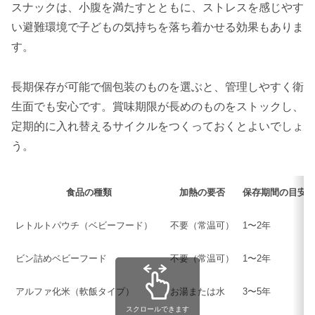
スナックは、小腹を満たすとともに、ストレスを感じやす
い避難環境で子どもの気持ちを落ち着かせる効果もありま
す。
長期保存が可能で個包装のものを選ぶと、管理しやすく衛
生面でも安心です。賞味期限が長めのものをストックし、
定期的に入れ替えるサイクルをつくっておくとよいでしょ
う。
食品の種類
加熱の要否
保存期間の目安
レトルトパウチ（ベビーフード）
不要（常温可）
1〜2年
ビン詰めベビーフード
不要（常温可）
1〜2年
アルファ化米（軟飯タイプ）
お湯または水
3〜5年
スクロールできます