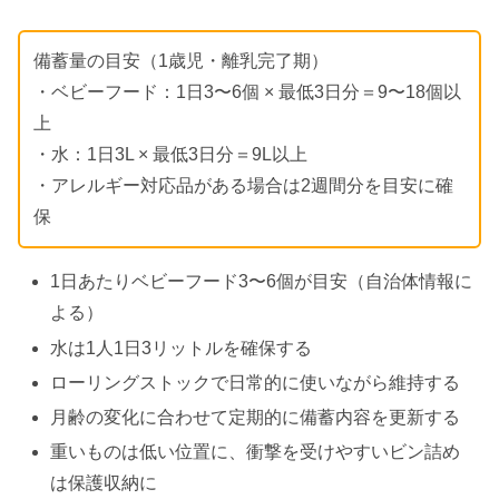
備蓄量の目安（1歳児・離乳完了期）
・ベビーフード：1日3〜6個 × 最低3日分＝9〜18個以
上
・水：1日3L × 最低3日分＝9L以上
・アレルギー対応品がある場合は2週間分を目安に確
保
1日あたりベビーフード3〜6個が目安（自治体情報に
よる）
水は1人1日3リットルを確保する
ローリングストックで日常的に使いながら維持する
月齢の変化に合わせて定期的に備蓄内容を更新する
重いものは低い位置に、衝撃を受けやすいビン詰め
は保護収納に