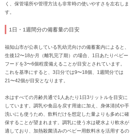
く、保管場所や管理方法も非常時の使いやすさを左右しま
す。
1日・1週間分の備蓄量の目安
福知山市が公表している乳幼児向けの備蓄案内によると、
生後12〜18か月（離乳完了期）の場合、1日あたりベビー
フードを3〜6個程度備えることが目安とされています。
これを基準にすると、3日分では9〜18個、1週間分では
21〜42個が目安となります。
水はすべての月齢共通で1人あたり1日3リットルを目安に
しています。調乳や食品を戻す用途に加え、身体清拭や手
洗いにも使うため、飲料だけを想定した量よりも多めに確
保することが望まれます。調乳に使う水は硬水より軟水が
適しており、加熱殺菌済みのベビー用飲料水を活用するの